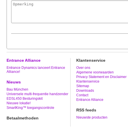
Entrance Alliance
Klantenservice
Entrance Dynamics lanceert Entrance
Over ons
Alliance!
Algemene voorwaarden
Privacy Statement en Disclaimer
Klantenservice
Nieuws
Sitemap
Bau München
Downloads
Universele multi-frequentie handzender
Contact
EDSL450 Besturingskit
Entrance Alliance
Nieuwe lokatie!
SmartKing™ toegangscontrole
RSS feeds
Nieuwste producten
Betaalmethoden