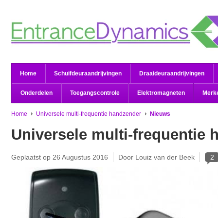
Home
Schuifdeuraandrijvingen
Draaideuraandrijvingen
Onderdelen
Toegangscontrole
Elektromagneten
Merk
Home
Universele multi-frequentie handzender
Nieuws
Universele multi-frequentie
Geplaatst op
26 Augustus 2016
Door Louiz van der Beek
2