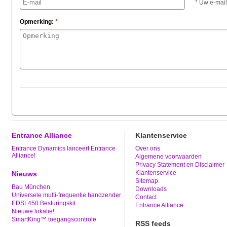
* Uw e-mail
Opmerking:
*
Entrance Alliance
Klantenservice
Entrance Dynamics lanceert Entrance
Over ons
Alliance!
Algemene voorwaarden
Privacy Statement en Disclaimer
Klantenservice
Nieuws
Sitemap
Bau München
Downloads
Universele multi-frequentie handzender
Contact
EDSL450 Besturingskit
Entrance Alliance
Nieuwe lokatie!
SmartKing™ toegangscontrole
RSS feeds