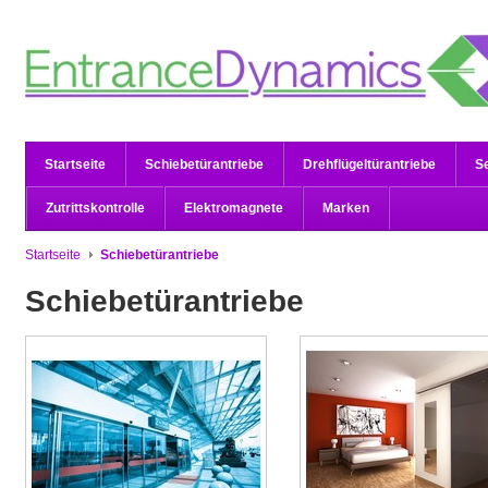
Startseite
Schiebetürantriebe
Drehflügeltürantriebe
S
Zutrittskontrolle
Elektromagnete
Marken
Startseite
Schiebetürantriebe
Schiebetürantriebe