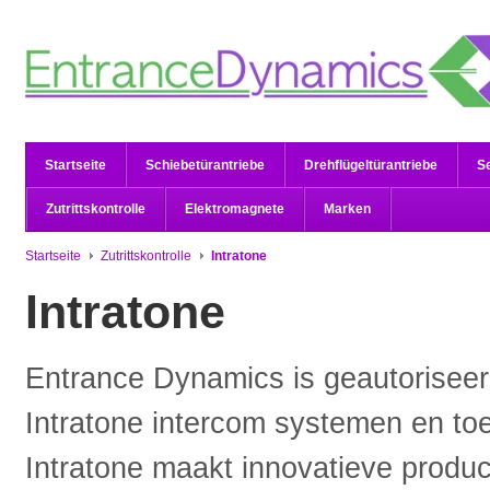
Startseite
Schiebetürantriebe
Drehflügeltürantriebe
S
Zutrittskontrolle
Elektromagnete
Marken
Startseite
Zutrittskontrolle
Intratone
Intratone
Entrance Dynamics is geautoriseerd
Intratone intercom systemen en to
Intratone maakt innovatieve product