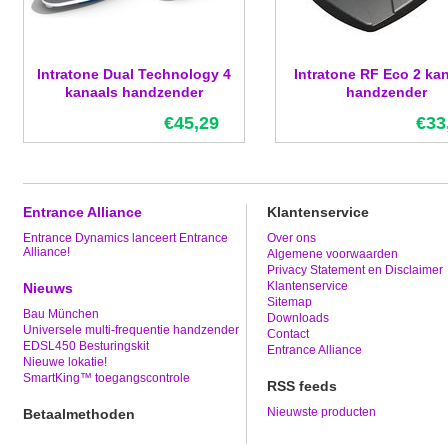
Intratone Dual Technology 4
Intratone RF Eco 2 ka
kanaals handzender
handzender
€45,29
€33
Entrance Alliance
Klantenservice
Entrance Dynamics lanceert Entrance
Over ons
Alliance!
Algemene voorwaarden
Privacy Statement en Disclaimer
Klantenservice
Nieuws
Sitemap
Bau München
Downloads
Universele multi-frequentie handzender
Contact
EDSL450 Besturingskit
Entrance Alliance
Nieuwe lokatie!
SmartKing™ toegangscontrole
RSS feeds
Nieuwste producten
Betaalmethoden