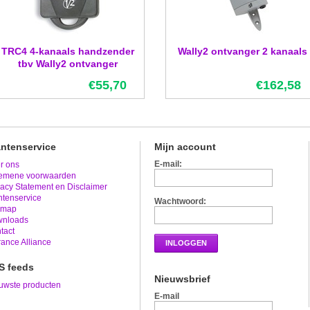
TRC4 4-kanaals handzender
Wally2 ontvanger 2 kanaals
tbv Wally2 ontvanger
€55,70
€162,58
antenservice
Mijn account
E-mail:
r ons
emene voorwaarden
vacy Statement en Disclaimer
ntenservice
Wachtwoord:
emap
nloads
tact
rance Alliance
INLOGGEN
S feeds
Nieuwsbrief
uwste producten
E-mail