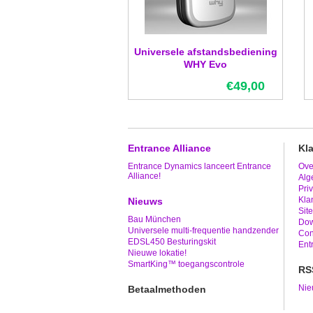
Universele afstandsbediening
WHY Evo
€49,00
Entrance Alliance
Kl
Entrance Dynamics lanceert Entrance
Ove
Alliance!
Alg
Pri
Kla
Nieuws
Sit
Bau München
Dow
Universele multi-frequentie handzender
Con
EDSL450 Besturingskit
Ent
Nieuwe lokatie!
SmartKing™ toegangscontrole
RS
Nie
Betaalmethoden