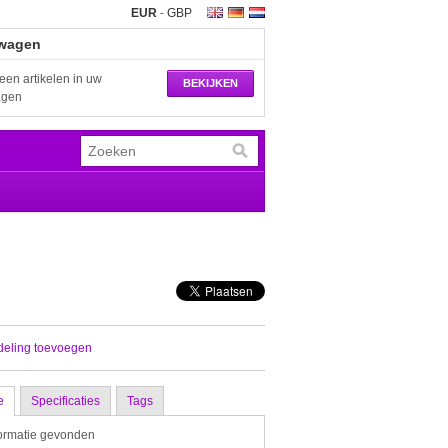
EUR
-
GBP
wagen
een artikelen in uw
BEKIJKEN
agen
deling toevoegen
e
Specificaties
Tags
ormatie gevonden