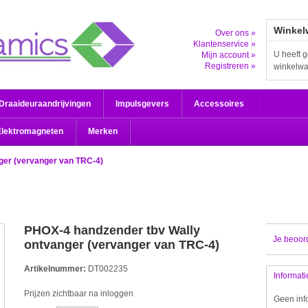
Winkel
Over ons »
Klantenservice »
U heeft g
Mijn account »
Registreren »
winkelw
Draaideuraandrijvingen
Impulsgevers
Accessoires
Elektromagneten
Merken
ger (vervanger van TRC-4)
PHOX-4 handzender tbv Wally
Je beoor
ontvanger (vervanger van TRC-4)
Artikelnummer:
DT002235
Informati
Prijzen zichtbaar na inloggen
Geen inf