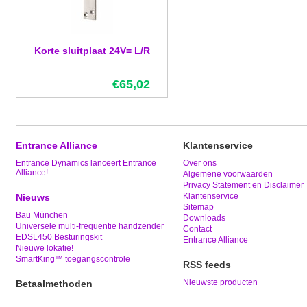
Korte sluitplaat 24V= L/R
€65,02
Entrance Alliance
Klantenservice
Entrance Dynamics lanceert Entrance
Over ons
Alliance!
Algemene voorwaarden
Privacy Statement en Disclaimer
Klantenservice
Nieuws
Sitemap
Bau München
Downloads
Universele multi-frequentie handzender
Contact
EDSL450 Besturingskit
Entrance Alliance
Nieuwe lokatie!
SmartKing™ toegangscontrole
RSS feeds
Nieuwste producten
Betaalmethoden