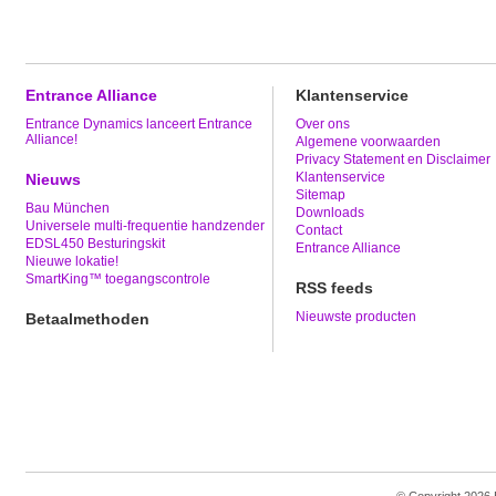
Entrance Alliance
Klantenservice
Entrance Dynamics lanceert Entrance
Over ons
Alliance!
Algemene voorwaarden
Privacy Statement en Disclaimer
Klantenservice
Nieuws
Sitemap
Bau München
Downloads
Universele multi-frequentie handzender
Contact
EDSL450 Besturingskit
Entrance Alliance
Nieuwe lokatie!
SmartKing™ toegangscontrole
RSS feeds
Nieuwste producten
Betaalmethoden