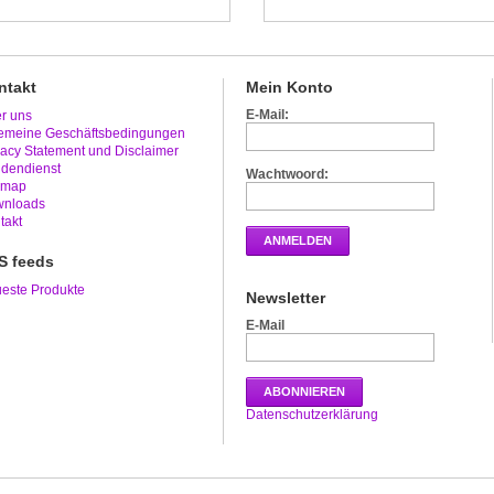
ntakt
Mein Konto
E-Mail:
r uns
emeine Geschäftsbedingungen
vacy Statement und Disclaimer
dendienst
Wachtwoord:
emap
nloads
takt
ANMELDEN
S feeds
este Produkte
Newsletter
E-Mail
ABONNIEREN
Datenschutzerklärung