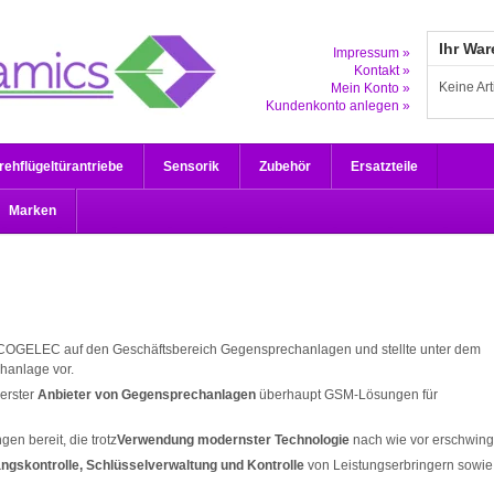
Ihr Wa
Impressum »
Kontakt »
Keine Ar
Mein Konto »
Kundenkonto anlegen »
rehflügeltürantriebe
Sensorik
Zubehör
Ersatzteile
Marken
h COGELEC auf den Geschäftsbereich Gegensprechanlagen und stellte unter dem
hanlage vor.
erster
Anbieter von Gegensprechanlagen
überhaupt GSM-Lösungen für
en bereit, die trotz
Verwendung modernster Technologie
nach wie vor erschwingl
ngskontrolle, Schlüsselverwaltung und Kontrolle
von Leistungserbringern sowie 