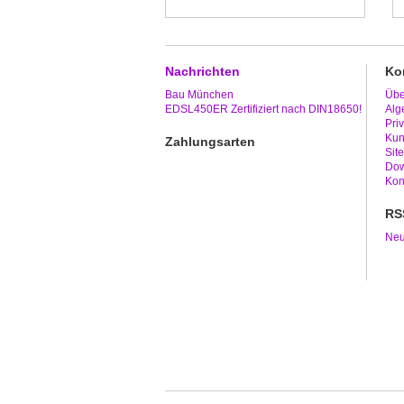
Nachrichten
Ko
Bau München
Übe
EDSL450ER Zertifiziert nach DIN18650!
Alg
Pri
Kun
Zahlungsarten
Sit
Dow
Kon
RS
Neu