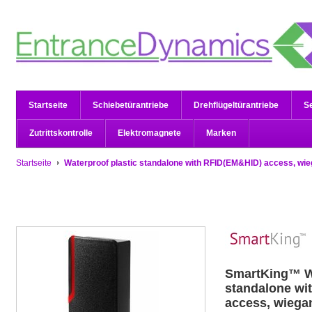
Startseite
Schiebetürantriebe
Drehflügeltürantriebe
S
Zutrittskontrolle
Elektromagnete
Marken
Startseite
Waterproof plastic standalone with RFID(EM&HID) access, wie
SmartKing™
W
standalone wi
access, wiega