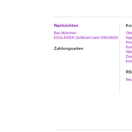
Nachrichten
Ko
Bau München
Übe
EDSL450ER Zertifiziert nach DIN18650!
Alg
Pri
Kun
Zahlungsarten
Sit
Dow
Kon
RS
Neu