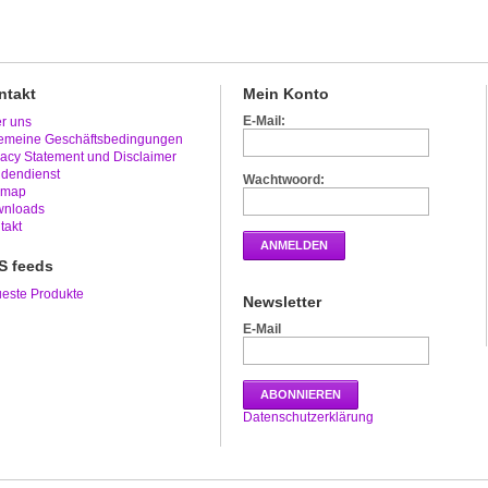
ntakt
Mein Konto
E-Mail:
r uns
emeine Geschäftsbedingungen
vacy Statement und Disclaimer
dendienst
Wachtwoord:
emap
nloads
takt
ANMELDEN
S feeds
este Produkte
Newsletter
E-Mail
ABONNIEREN
Datenschutzerklärung