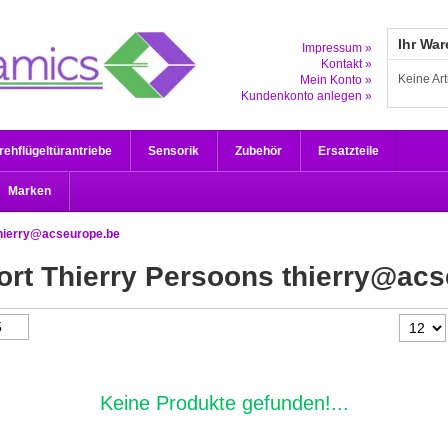
Ihr Wa
Impressum »
Kontakt »
Keine Ar
Mein Konto »
Kundenkonto anlegen »
rehflügeltürantriebe
Sensorik
Zubehör
Ersatzteile
Marken
hierry@acseurope.be
wort Thierry Persoons
thierry@acs
Keine Produkte gefunden!...