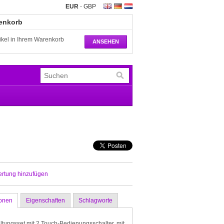
EUR
-
GBP
renkorb
tikel in Ihrem Warenkorb
ANSEHEN
ertung hinzufügen
ionen
Eigenschaften
Schlagworte
tungsset mit 2 Touch-Bedienungsschalter, mit