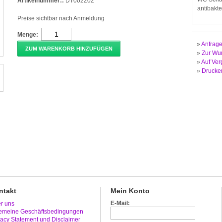
Artikelnummer::
DT002202
antibakt
Preise sichtbar nach Anmeldung
Menge:
»
Anfrage
ZUM WARENKORB HINZUFÜGEN
»
Zur Wun
»
Auf Ver
»
Drucke
ntakt
Mein Konto
E-Mail:
r uns
emeine Geschäftsbedingungen
vacy Statement und Disclaimer