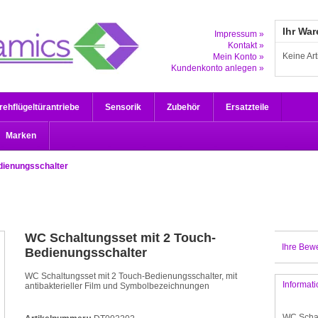
Ihr Wa
Impressum »
Kontakt »
Keine Ar
Mein Konto »
Kundenkonto anlegen »
rehflügeltürantriebe
Sensorik
Zubehör
Ersatzteile
Marken
dienungsschalter
WC Schaltungsset mit 2 Touch-
Ihre Bew
Bedienungsschalter
WC Schaltungsset mit 2 Touch-Bedienungsschalter, mit
Informat
antibakterieller Film und Symbolbezeichnungen
WC Schal